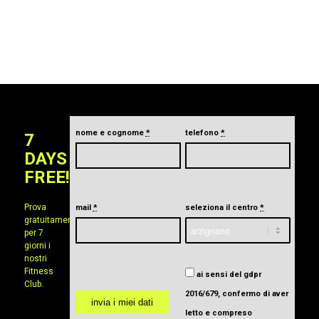
nome e cognome
*
telefono
*
7
DAYS
FREE!
Prova
mail
*
seleziona il centro
*
gratuitamente
per 7
giorni i
nostri
Fitness
ai sensi del gdpr
Club.
2016/679, confermo di aver
letto e compreso