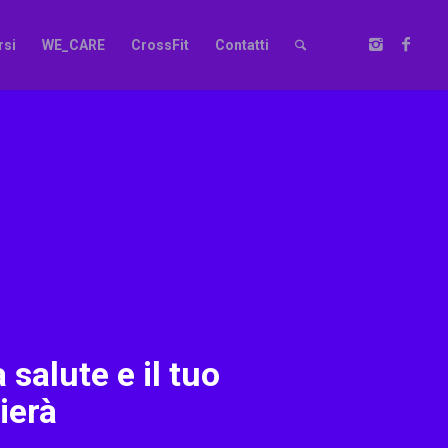
rsi
WE_CARE
CrossFit
Contatti
 salute e il tuo
ierà