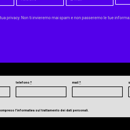
 tua privacy. Non ti invieremo mai spam e non passeremo le tue informazi
telefono
*
mail
*
 compreso
l’informativa sul trattamento dei dati personali
.