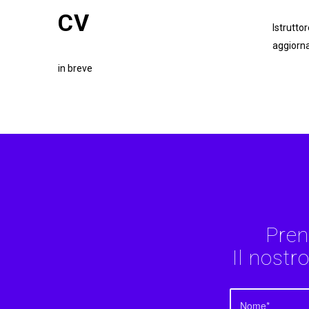
CV
Istrutto
aggiorna
in breve
Pren
Il nostr