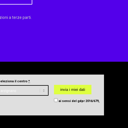
oni a terze parti.
seleziona il centro
*
ai sensi del gdpr 2016/679,