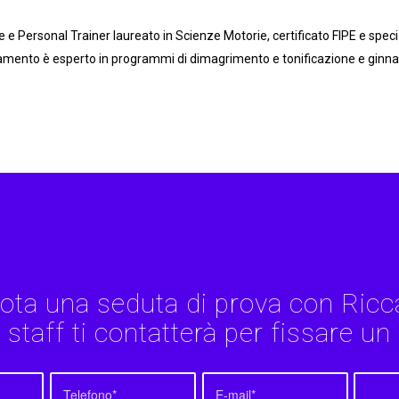
re e Personal Trainer laureato in Scienze Motorie, certificato FIPE e spec
mento è esperto in programmi di dimagrimento e tonificazione e ginnast
ota una seduta di prova con Ricc
o staff ti contatterà per fissare un