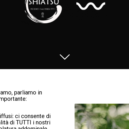
giamo, parliamo in
importante:
ffusi: ci consente di
lità di TUTTI i nostri
colatura addominale,