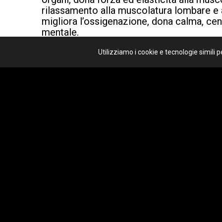
rilassamento alla muscolatura lombare e a
migliora l’ossigenazione, dona calma, ce
mentale.
Il RESPIRO DEI 5 ELEMENTI è un incontro
Utilizziamo i cookie e tecnologie simili 
nostre potenzialità attraverso 5 tecnich
Respiro del legno: determinazio
Respiro di fuoco: forza
Respiro d’aria: leggerezza