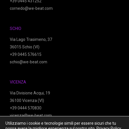
+39 0445 431252
cornedo@we-beat.com
SCHIO
Via Lago Trasimeno, 37
36015 Schio (VI)
+39 0445 576615
schio@we-beat.com
VICENZA
Via Divisione Acqui, 19
36100 Vicenza (VI)
+39 0444 570830
vicenza@we-beat.com
Utilizziamo i cookie e tecnologie simili per essere sicuri che tu
possa avere la migliore esperienza sul nostro sito.
Privacy Policy