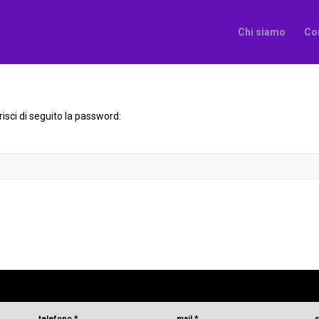
Chi siamo
Co
isci di seguito la password:
telefono
*
mail
*