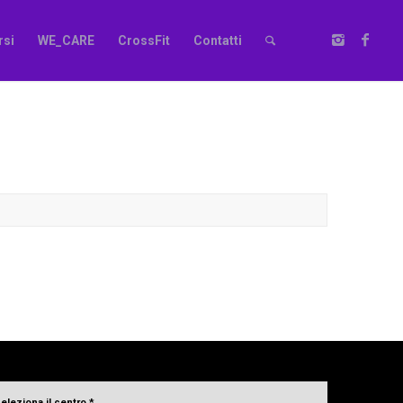
rsi
WE_CARE
CrossFit
Contatti
seleziona il centro
*