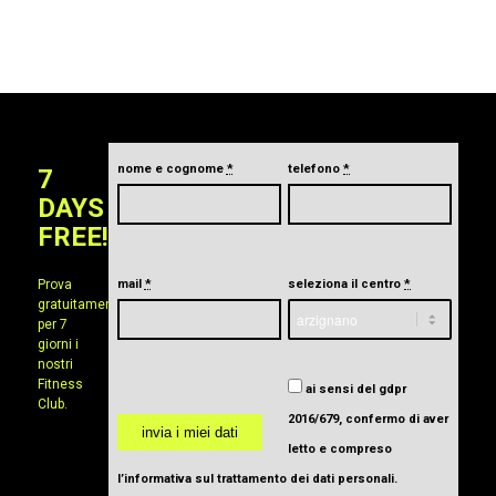
nome e cognome
*
telefono
*
7
DAYS
FREE!
Prova
mail
*
seleziona il centro
*
gratuitamente
per 7
giorni i
nostri
Fitness
ai sensi del gdpr
Club.
2016/679, confermo di aver
letto e compreso
l’informativa sul trattamento dei dati personali
.