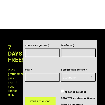
nome e cognome
*
telefono
*
7
DAYS
FREE!
Prova
mail
*
seleziona il centro
*
gratuitamente
per 7
giorni i
nostri
Fitness
ai sensi del gdpr
Club.
2016/679, confermo di aver
letto e compreso