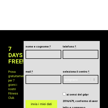
nome e cognome
*
telefono
*
7
DAYS
FREE!
Prova
mail
*
seleziona il centro
*
gratuitamente
per 7
giorni i
nostri
Fitness
ai sensi del gdpr
Club.
2016/679, confermo di aver
letto e compreso