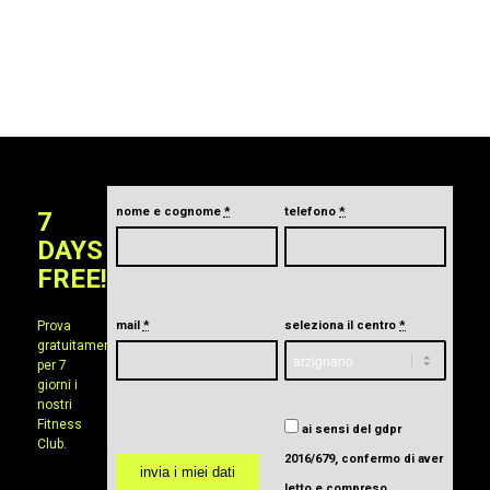
nome e cognome
*
telefono
*
7
DAYS
FREE!
Prova
mail
*
seleziona il centro
*
gratuitamente
per 7
giorni i
nostri
Fitness
ai sensi del gdpr
Club.
2016/679, confermo di aver
letto e compreso