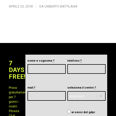
/
APRILE 23, 2018
DA
UMBERTO BATTILANA
nome e cognome
*
telefono
*
7
DAYS
FREE!
Prova
mail
*
seleziona il centro
*
gratuitamente
per 7
giorni i
nostri
Fitness
ai sensi del gdpr
Club.