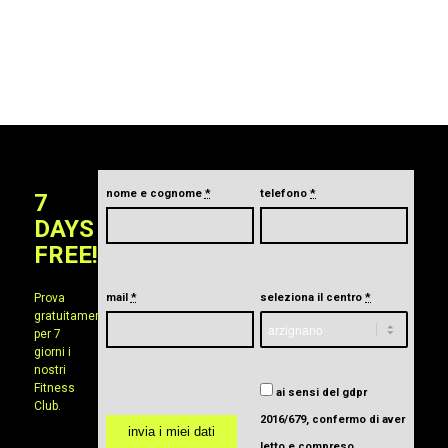
nome e cognome
*
telefono
*
7
DAYS
FREE!
Prova
mail
*
seleziona il centro
*
gratuitamente
per 7
giorni i
nostri
Fitness
ai sensi del gdpr
Club.
2016/679, confermo di aver
letto e compreso