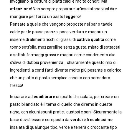
invogliano la cottura di piatti caldi e molto conditi. Ma
attenzione
! Non sempre preparare un’insalatona vuol dire
mangiare per forza un pasto
leggero
!
Pensate a quelle che vengono proposte nei bar o tavole
calde per le pause pranzo: poca verdura e magari un
insieme di alimenti ricchi di grassi di
cattiva qualità
come
tonno sott’olio, mozzarelline senza gusto, misto di sottaceti
o sottoli, formaggi grassi e magari come condimento olio
d’oliva di dubbia provenienza… chiaramente questo mix di
ingredienti, a conti fatti, diventa molto più pesante e calorico
che un piatto di pasta semplice condito con pomodoro
fresco!
Imparare ad
equilibrare
un piatto di insalata, per creare un
pasto bilanciato è il tema di quello che diremo in queste
righe, con alcuni spunti pratici, gustosi e sani! Sicuramente la
base dovrà essere composta da
verdure freschissime
:
insalata di qualunque tipo, verde e tenera o croccante tipo