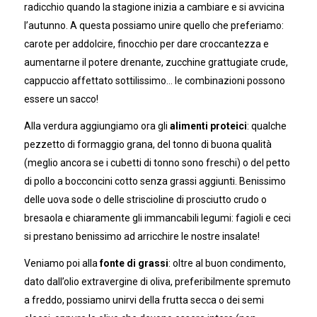
radicchio quando la stagione inizia a cambiare e si avvicina
l’autunno. A questa possiamo unire quello che preferiamo:
carote per addolcire, finocchio per dare croccantezza e
aumentarne il potere drenante, zucchine grattugiate crude,
cappuccio affettato sottilissimo… le combinazioni possono
essere un sacco!
Alla verdura aggiungiamo ora gli
alimenti proteici
: qualche
pezzetto di formaggio grana, del tonno di buona qualità
(meglio ancora se i cubetti di tonno sono freschi) o del petto
di pollo a bocconcini cotto senza grassi aggiunti. Benissimo
delle uova sode o delle striscioline di prosciutto crudo o
bresaola e chiaramente gli immancabili legumi: fagioli e ceci
si prestano benissimo ad arricchire le nostre insalate!
Veniamo poi alla
fonte di grassi
: oltre al buon condimento,
dato dall’olio extravergine di oliva, preferibilmente spremuto
a freddo, possiamo unirvi della frutta secca o dei semi