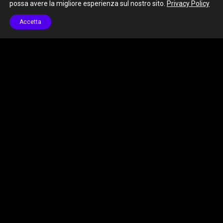
possa avere la migliore esperienza sul nostro sito.
Privacy Policy
Accetta
Tonificazione semplice e molto efficace che coinvolge tutti i
distretti muscolari.
Power Step – Vicenza – Variante di Power Body con
l’aggiunta dello step