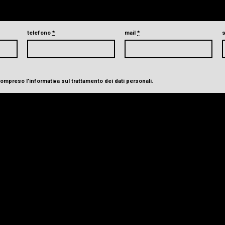
telefono
*
mail
*
 compreso
l’informativa sul trattamento dei dati personali
.