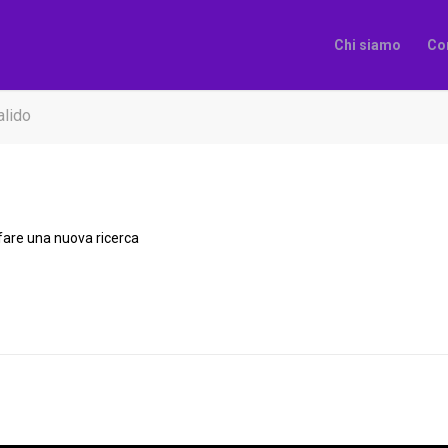
Chi siamo
Co
alido
 fare una nuova ricerca