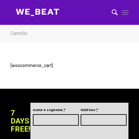
Carrello
[woocommerce_cart]
nome e cognome
*
telefono
*
7
DAYS
FREE!