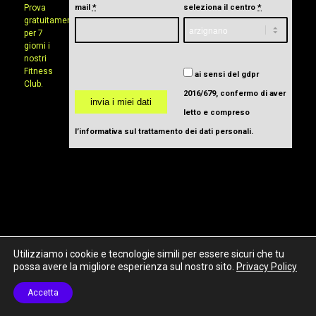
Prova
mail
*
seleziona il centro
*
gratuitamente
per 7
giorni i
nostri
Fitness
ai sensi del gdpr
Club.
2016/679, confermo di aver
letto e compreso
l’informativa sul trattamento dei dati personali
.
Utilizziamo i cookie e tecnologie simili per essere sicuri che tu
© Copyright WE_BEAT
possa avere la migliore esperienza sul nostro sito.
Privacy Policy
Privacy Policy
Accetta